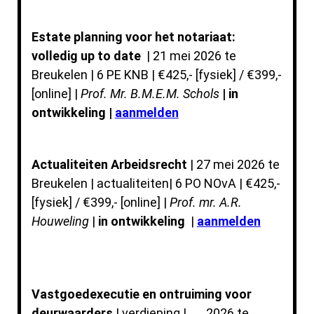
Estate planning voor het notariaat:
volledig up to date
| 21 mei 2026 te
Breukelen | 6 PE KNB | €425,- [fysiek] / €399,-
[online] |
Prof. Mr. B.M.E.M. Schols
| in
ontwikkeling |
aanmelden
Actualiteiten Arbeidsrecht
| 27 mei 2026 te
Breukelen | actualiteiten| 6 PO NOvA | €425,-
[fysiek] / €399,- [online] |
Prof. mr. A.R.
Houweling
|
in ontwikkeling
|
aanmelden
Vastgoedexecutie en ontruiming voor
deurwaarders
| verdieping | __ 2026 te