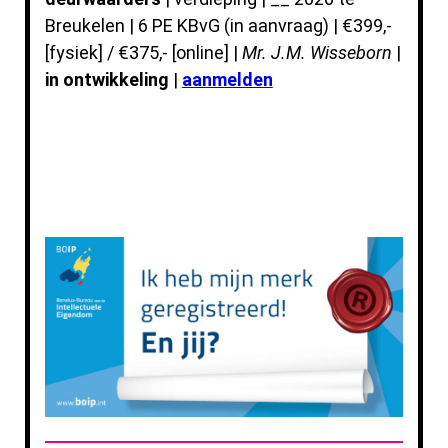
Breukelen | 6 PE KBvG (in aanvraag) | €399,-
[fysiek] / €375,- [online] |
Mr. J.M. Wisseborn
|
in ontwikkeling
|
aanmelden